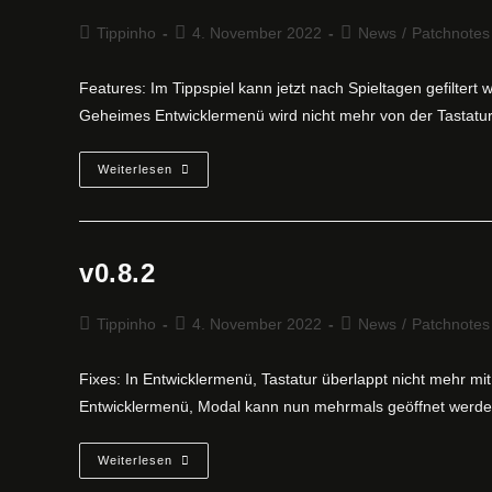
Beitrags-
Beitrag
Beitrags-
Tippinho
4. November 2022
News
/
Patchnotes
Autor:
veröffentlicht:
Kategorie:
Features: Im Tippspiel kann jetzt nach Spieltagen gefiltert 
Geheimes Entwicklermenü wird nicht mehr von der Tastatur
V0.8.3
Weiterlesen
v0.8.2
Beitrags-
Beitrag
Beitrags-
Tippinho
4. November 2022
News
/
Patchnotes
Autor:
veröffentlicht:
Kategorie:
Fixes: In Entwicklermenü, Tastatur überlappt nicht mehr mi
Entwicklermenü, Modal kann nun mehrmals geöffnet werd
V0.8.2
Weiterlesen