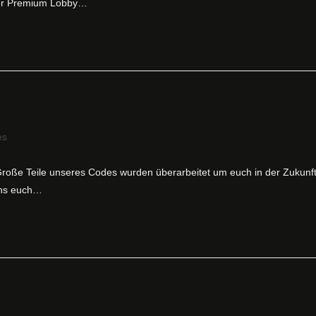
der Premium Lobby…
es
 Große Teile unseres Codes wurden überarbeitet um euch in der Zukunf
 uns euch…