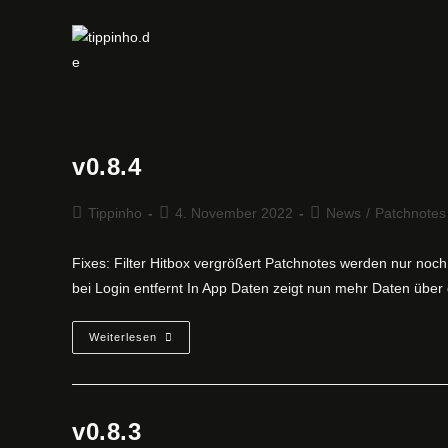
Zum
Inhalt
springen
v0.8.4
Beitrags-
Beitrag
Beitrags-
Tippinho
4. November 2022
News
/
Patchnotes
Autor:
veröffentlicht:
Kategorie:
Fixes: Filter Hitbox vergrößert Patchnotes werden nur no
bei Login entfernt In App Daten zeigt nun mehr Daten über
V0.8.4
Weiterlesen
v0.8.3