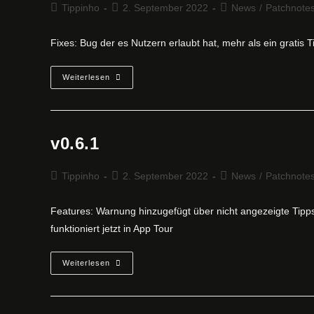
Beitrags-
Beitrag
Beitrags-
Tippinho
2. September 2022
News
/
Patchnote
Autor:
veröffentlicht:
Kategorie:
Fixes: Bug der es Nutzern erlaubt hat, mehr als ein gratis Ti
V0.6.2
Weiterlesen
v0.6.1
Beitrags-
Beitrag
Beitrags-
Tippinho
2. September 2022
News
/
Patchnote
Autor:
veröffentlicht:
Kategorie:
Features: Warnung hinzugefügt über nicht angezeigte Tipps
funktioniert jetzt in App Tour
V0.6.1
Weiterlesen