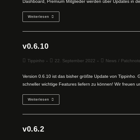
Dashboard, Premium Mitglieder werden über Updates in 
V0.8
Weiterlesen
v0.6.10
Beitrags-
Beitrag
Beitrags-
Tippinho
22. September 2022
News
/
Patchnot
Autor:
veröffentlicht:
Kategorie:
Version 0.6.10 ist das bisher größte Update von Tippinho.
schneller wichtige Features liefern zu können! Wir freuen
V0.6.10
Weiterlesen
v0.6.2