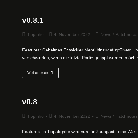
v0.8.1
Beitrags-
Beitrag
Beitrags-
Tippinho
4. November 2022
News
/
Patchnotes
Autor:
veröffentlicht:
Kategorie:
Features: Geheimes Entwickler Menü hinzugefügtFixes: Unte
verschwinden, wenn die letzte Partie getippt werden möcht
V0.8.1
Weiterlesen
v0.8
Beitrags-
Beitrag
Beitrags-
Tippinho
4. November 2022
News
/
Patchnotes
Autor:
veröffentlicht:
Kategorie:
Features: In Tippabgabe wird nun für Zaungäste eine Warnun