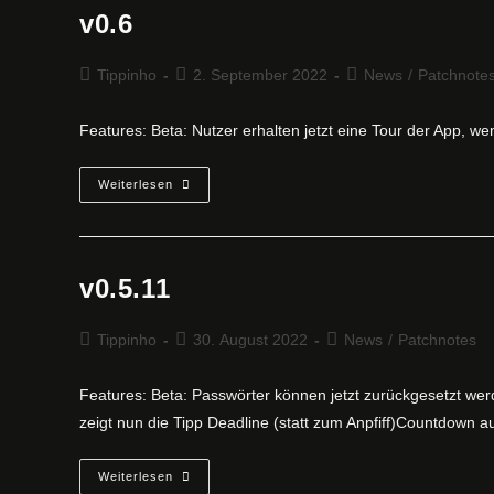
v0.6
Beitrags-
Beitrag
Beitrags-
Tippinho
2. September 2022
News
/
Patchnote
Autor:
veröffentlicht:
Kategorie:
Features: Beta: Nutzer erhalten jetzt eine Tour der App, we
V0.6
Weiterlesen
v0.5.11
Beitrags-
Beitrag
Beitrags-
Tippinho
30. August 2022
News
/
Patchnotes
Autor:
veröffentlicht:
Kategorie:
Features: Beta: Passwörter können jetzt zurückgesetzt we
zeigt nun die Tipp Deadline (statt zum Anpfiff)Countdown 
V0.5.11
Weiterlesen