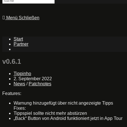
website
Menü
Schließen
search
Start
Partner
Toggle
website
search
v0.6.1
Beitrags-
Tippinho
Autor:
Beitrag
2. September 2022
veröffentlicht:
Beitrags-
News
/
Patchnotes
Kategorie:
Features:
Warnung hinzugefügt über nicht angezeigte Tipps
Fixes:
Tippspiel sollte nicht mehr abstürzen
„Back“ Button von Android funktioniert jetzt in App Tour